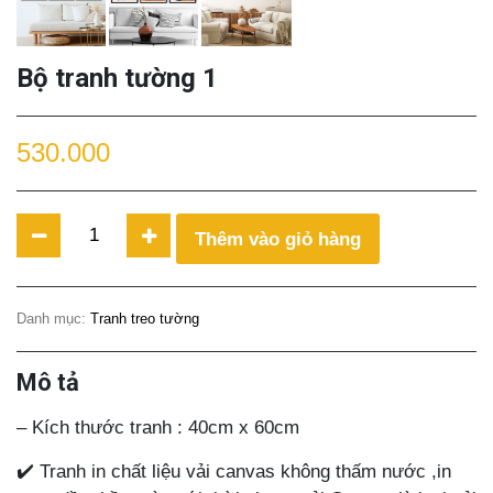
Bộ tranh tường 1
530.000
Bộ
Thêm vào giỏ hàng
tranh
tường
1
Danh mục:
Tranh treo tường
quantity
Mô tả
– Kích thước tranh : 40cm x 60cm
✔️ Tranh in chất liệu vải canvas không thấm nước ,in