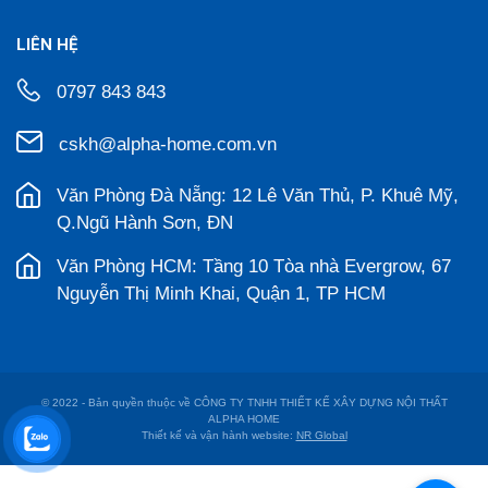
LIÊN HỆ
0797 843 843
cskh@alpha-home.com.vn
Văn Phòng Đà Nẵng: 12 Lê Văn Thủ, P. Khuê Mỹ,
Q.Ngũ Hành Sơn, ĐN
Văn Phòng HCM: Tầng 10 Tòa nhà Evergrow, 67
Nguyễn Thị Minh Khai, Quận 1, TP HCM
© 2022 - Bản quyền thuộc về CÔNG TY TNHH THIẾT KẾ XÂY DỰNG NỘI THẤT
ALPHA HOME
Thiết kế và vận hành website:
NR Global