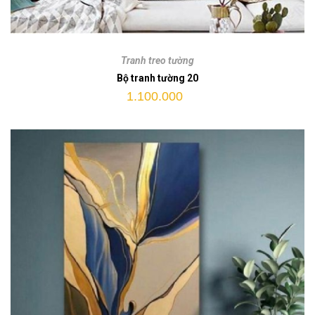
Bộ
tranh
Tranh treo tường
tường
Bộ tranh tường 20
20
1.100.000
quantity