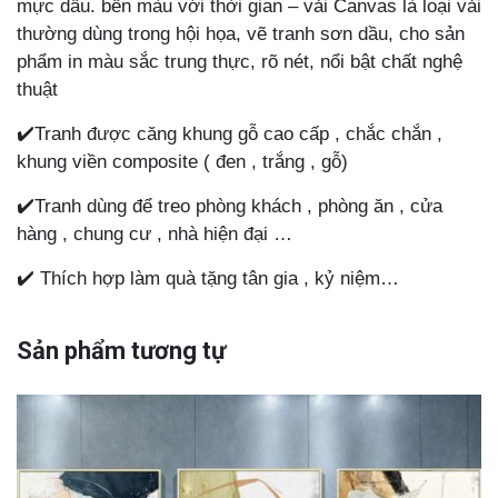
mực dầu. bền màu với thời gian – vải Canvas là loại vải
thường dùng trong hội họa, vẽ tranh sơn dầu, cho sản
phẩm in màu sắc trung thực, rõ nét, nổi bật chất nghệ
thuật
✔️Tranh được căng khung gỗ cao cấp , chắc chắn ,
khung viền composite ( đen , trắng , gỗ)
✔️Tranh dùng để treo phòng khách , phòng ăn , cửa
hàng , chung cư , nhà hiện đại …
✔️ Thích hợp làm quà tặng tân gia , kỷ niệm…
Sản phẩm tương tự