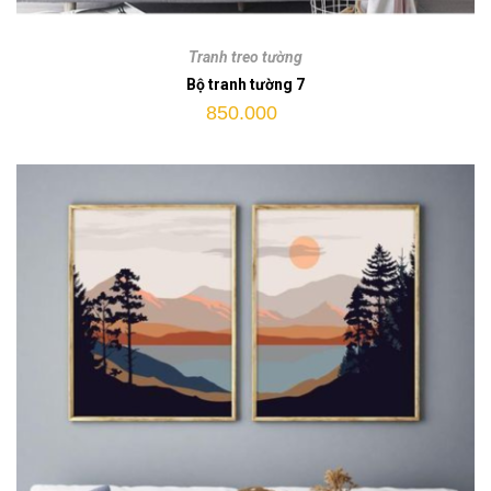
Bộ
tranh
Tranh treo tường
tường
Bộ tranh tường 7
7
850.000
quantity