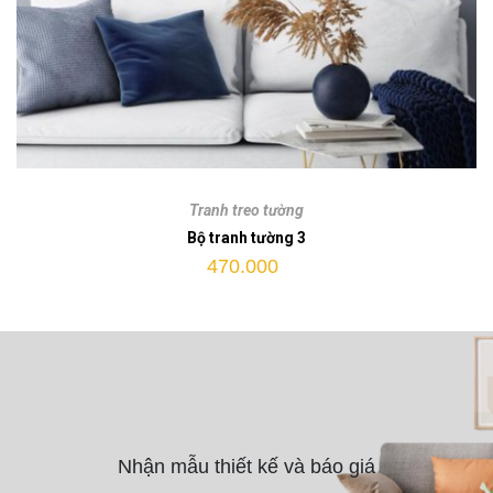
Bộ
tranh
Tranh treo tường
tường
Bộ tranh tường 3
3
470.000
quantity
Nhận mẫu thiết kế và báo giá