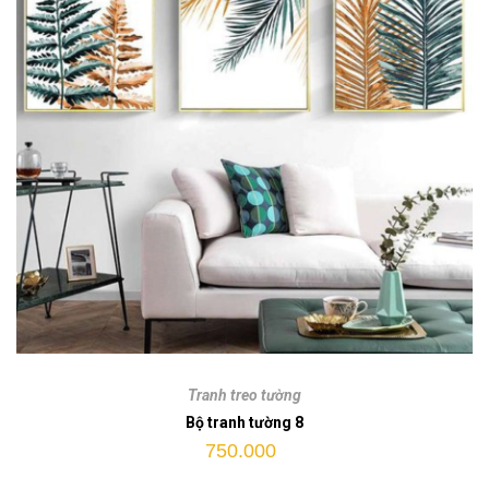
Bộ
tranh
Tranh treo tường
tường
Bộ tranh tường 8
8
750.000
quantity