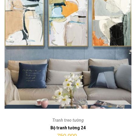
Bộ
tranh
Tranh treo tường
tường
Bộ tranh tường 24
24
750.000