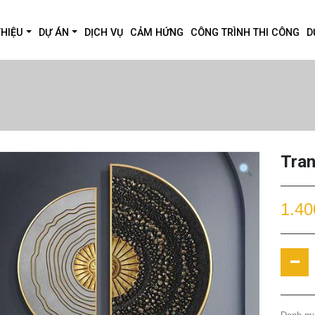
THIỆU
DỰ ÁN
DỊCH VỤ
CẢM HỨNG
CÔNG TRÌNH THI CÔNG
D
Tran
1.40
Tranh
tường
19
quanti