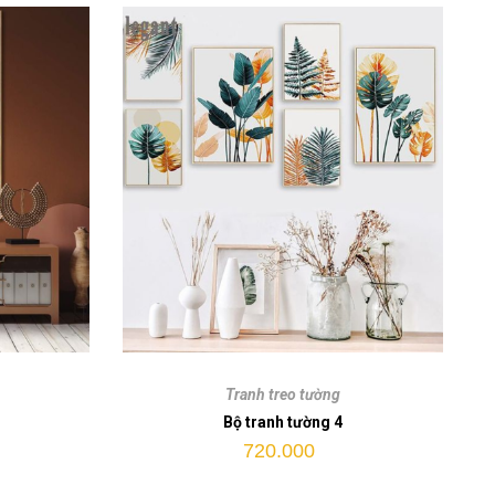
Bộ
tranh
Tranh treo tường
tường
Bộ tranh tường 4
4
720.000
quantity