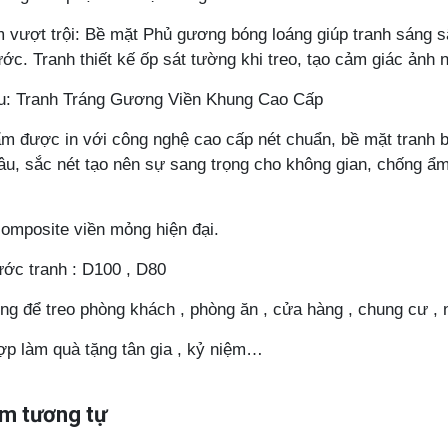
 vượt trội: Bề mặt Phủ gương bóng loáng giúp tranh sáng s
ước. Tranh thiết kế ốp sát tường khi treo, tạo cảm giác ảnh 
ệu: Tranh Tráng Gương Viền Khung Cao Cấp
m được in với công nghệ cao cấp nét chuẩn, bề mặt tranh b
âu, sắc nét tạo nên sự sang trọng cho không gian, chống ẩ
omposite viền mỏng hiện đại.
ước tranh : D100 , D80
ng để treo phòng khách , phòng ăn , cửa hàng , chung cư , 
ợp làm quà tặng tân gia , kỷ niệm…
m tương tự