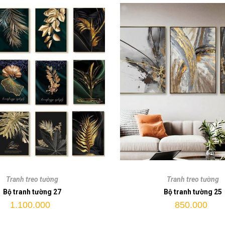
Bộ
tranh
Tranh treo tường
Tranh treo tường
tường
Bộ tranh tường 27
Bộ tranh tường 25
25
1.100.000
850.000
quantity