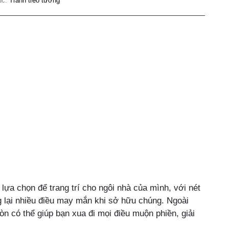
ục:
Tranh treo tường
ựa chọn để trang trí cho ngôi nhà của mình, với nét
g lại nhiều điều may mắn khi sở hữu chúng. Ngoài
n có thể giúp bạn xua đi mọi điều muộn phiền, giải