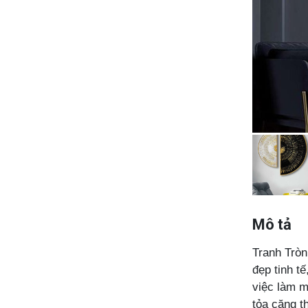
Mô tả
Tranh Tròn
đẹp tinh t
việc làm m
tỏa căng t