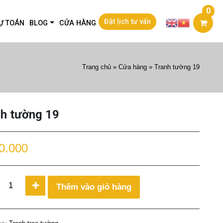
0
Đặt lịch tư vấn
Ự TOÁN
BLOG
CỬA HÀNG
Trang chủ
»
Cửa hàng
»
Tranh tường 19
h tường 19
0.000
Thêm vào giỏ hàng
ty