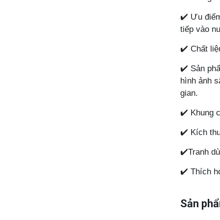
✔️ Ưu điểm
tiếp vào n
✔️ Chất li
✔️ Sản phẩ
hình ảnh s
gian.
✔️ Khung c
✔️ Kích th
✔️Tranh dù
✔️ Thích h
Sản phẩ