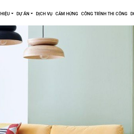
THIỆU
DỰ ÁN
DỊCH VỤ
CẢM HỨNG
CÔNG TRÌNH THI CÔNG
D