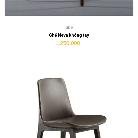
Ghế
Neva
Ghế
không
Ghế Neva không tay
tay
1.250.000
quantity