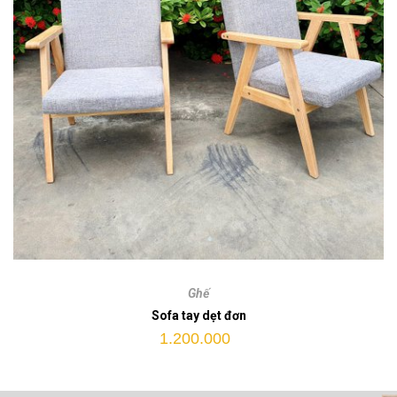
Sofa
tay
Ghế
dẹt
Sofa tay dẹt đơn
đơn
1.200.000
quantity